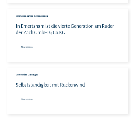
Meh
Innovation in vier Generationen
In Emertsham ist die vierte Generation am Ruder
der Zach GmbH & Co.KG
Mehr erfahren
Meh
Lebenshilfe Chiemgau
Selbstständigkeit mit Rückenwind
Mehr erfahren