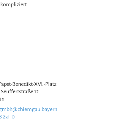
kompliziert
 Papst-Benedikt-XVI.-Platz
 Seuffertstraße 12
in
.gmbh@chiemgau.bayern
8 231-0