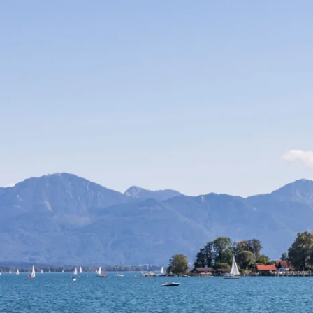
Unternehmen
Jun
Standort
U
en
Gründung
Or
Förderung
Au
Personalarbei
Nachhaltig
Wirtschaften
Netzwerk