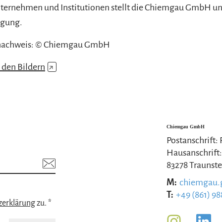
ternehmen und Institutionen stellt die Chiemgau GmbH un
ügung.
nachweis: © Chiemgau GmbH
u den Bildern
↗
Chiemgau GmbH
Postanschrift:
Hausanschrift:
83278 Traunste
M:
chiemgau
T:
+49 (861) 98
zerklärung
zu. *