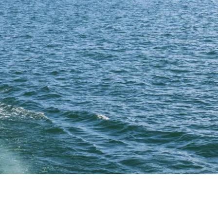
Prospektbestellung
r und Team
e
Karriere im
IT-Service für
Chiemgau
Schulen
Koordination
kommunaler
Entwicklung
spolitik