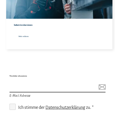
Meh
Industrieexkursionen
Mehr erfahren
Newsletter abonnieren
E-Mail Adresse
Ich stimme der
Datenschutzerklärung
zu. *