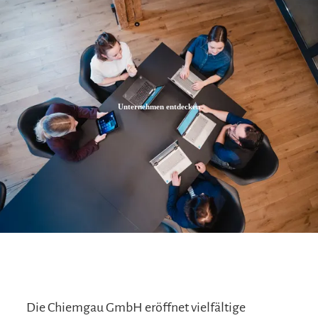
Zum
Zur
Zum
Inhalt
Suche
Footer
Unternehmen entdecken
Die Chiemgau GmbH eröffnet vielfältige