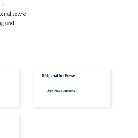
 und
erial sowie
ng und
Zu den Informationen
Zum Presse-Bildporta
Bildportal für Presse
Zum Presse-Bildportal
Mehr erfahren