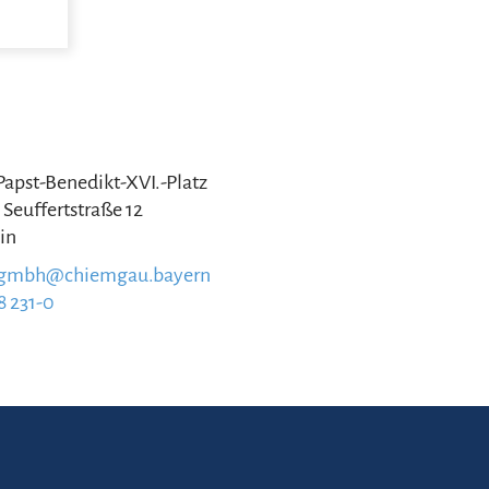
 Papst-Benedikt-XVI.-Platz
 Seuffertstraße 12
in
.gmbh@chiemgau.bayern
8 231-0