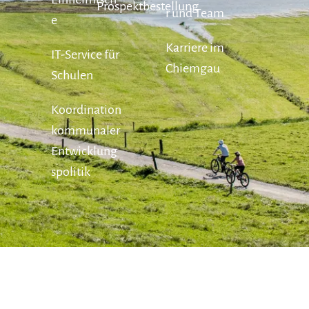
Prospektbestellung
r und Team
e
Karriere im
IT-Service für
Chiemgau
Schulen
Koordination
kommunaler
Entwicklung
spolitik