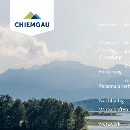
Zurück zur Startseite
Unternehmen
Jun
Standort
U
en
Gründung
Or
Förderung
Au
Personalarbei
Nachhaltig
Wirtschaften
Netzwerk