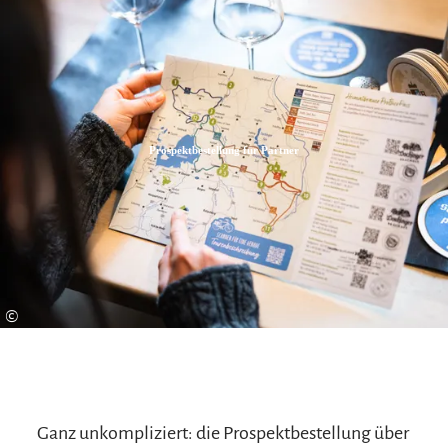
Zum
Zur
Zum
Inhalt
Suche
Footer
Prospektbestellung für Partner
©
Ganz unkompliziert: die Prospektbestellung über