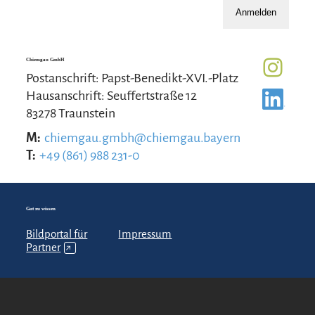
Anmelden
Chiemgau GmbH
Postanschrift: Papst-Benedikt-XVI.-Platz
Hausanschrift: Seuffertstraße 12
83278 Traunstein
M:
chiemgau.gmbh@chiemgau.bayern
T:
+49 (861) 988 231-0
Gut zu wissen
Bildportal für
Impressum
Partner
↗