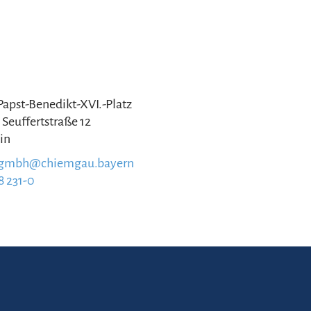
 Papst-Benedikt-XVI.-Platz
 Seuffertstraße 12
in
.gmbh@chiemgau.bayern
8 231-0