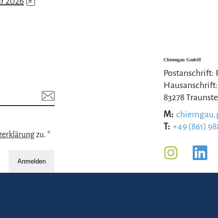
r 2026
↗
Chiemgau GmbH
Postanschrift:
Hausanschrift:
83278 Traunste
M:
chiemgau
T:
+49 (861) 98
zerklärung
zu. *
Anmelden