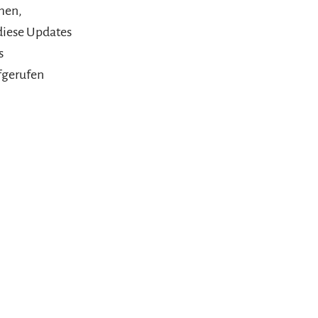
men,
diese Updates
s
fgerufen