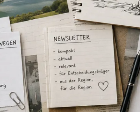
Prospektbestellung
r und Team
e
Karriere im
IT-Service für
Chiemgau
Schulen
Koordination
kommunaler
Entwicklung
spolitik