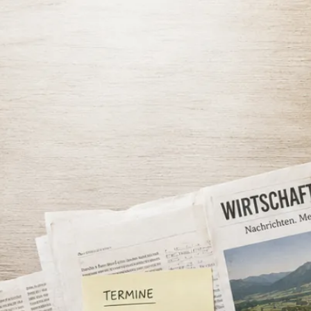
Unternehmen
Jun
Standort
U
en
Gründung
Or
Förderung
Au
Personalarbei
Nachhaltig
Wirtschaften
Netzwerk