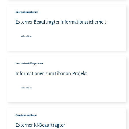
Meh
Informationssicherheit
Externer Beauftragter Informationssicherheit
Mehr erfahren
Meh
Internationale Kooperation
Informationen zum Libanon-Projekt
Mehr erfahren
Meh
Künstliche Intelligenz
Externer KI-Beauftragter