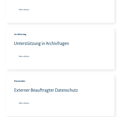
Mehr erfahren
Meh
Archivierung
Unterstützung in Archivfragen
Mehr erfahren
Meh
Datenschutz
Externer Beauftragter Datenschutz
Mehr erfahren