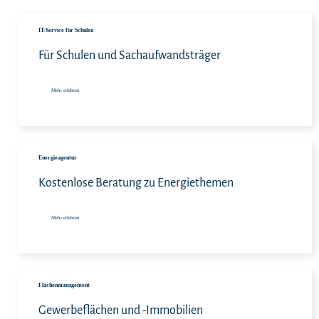
Meh
IT-Service für Schulen
Für Schulen und Sachaufwandsträger
Mehr erfahren
Meh
Energieagentur
Kostenlose Beratung zu Energiethemen
Mehr erfahren
Meh
Flächenmanagement
Gewerbeflächen und -Immobilien