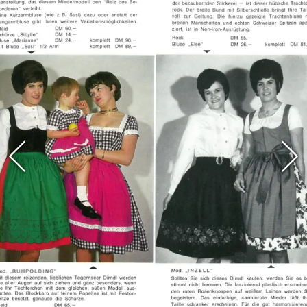
Übersee am schönen Chiemsee, zu Chiemseer
Dirndl & Tracht“ war ein beinahe legendärer
Werbespruch in Bayern. 1984 fiel schließlich die
Entscheidung zur vollständigen Spezialisierung
auf Trachtenmode. Der Fokus lag von nun an
ausschließlich auf Dirndl und Tracht. Diese
Ausrichtung prägt das Unternehmen bis heute.
Stoffe aus Europa, Design von Sybill
„Wer einen traditionellen Betrieb führen will,
muss auch bei den Materialien glaubwürdig
bleiben", betont Ehrenleitner. Die Stoffe für die
Dirndl stammen ausschließlich aus Europa, viele
davon direkt aus Bayern und Österreich.
Verarbeitet werden unter anderem Leinen,
Baumwolle, Walk und Loden. Damit verfolgt