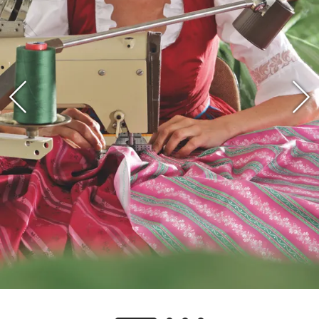
Ehrenleitner zunächst eine klassische Krämerei
mit Waren des täglichen Bedarfs. Die
Großmutter der heutigen Inhaber hängte
irgendwann einige selbst genähte Dirndl in den
Laden, berichtet Marco Ehrenleitner, der heutige
Geschäftsführer. "Die erfolgreiche Geschäftsidee
ist eigentlich dem Zufall geschuldet", sagt der 44-
Jährige. 1938 zog der Betrieb nach Übersee am
Chiemsee um. Die bessere Verkehrsanbindung
und der Bahnhof machten den Ort zu einem
wichtigen Standort für Handel und Versorgung in
der Region.
Näherinnen aus der Umgebung
Nach dem Zweiten Weltkrieg veränderte sich das
Sortiment Schritt für Schritt. In den 1950er-Jahren