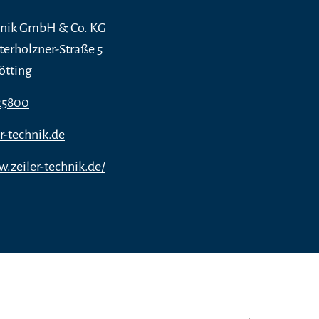
hnik GmbH & Co. KG
erholzner-Straße 5
ötting
25800
r-technik.de
w.zeiler-technik.de/