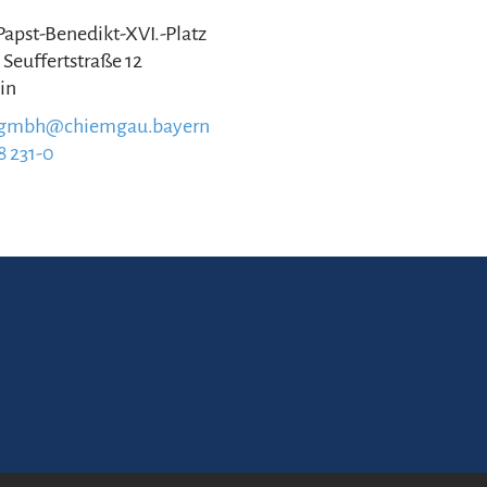
 Papst-Benedikt-XVI.-Platz
 Seuffertstraße 12
in
.gmbh@chiemgau.bayern
8 231-0