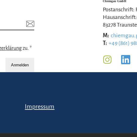
Chiemgau GmbH
Postanschrift:
Hausanschrift:
83278 Traunste
M:
chiemgau
T:
+49 (861) 98
zerklärung
zu. *
Anmelden
Impressum