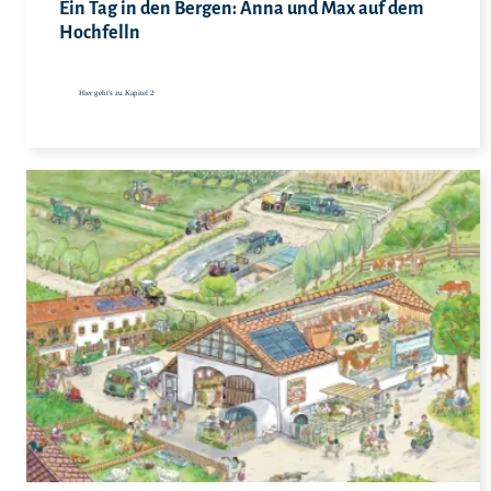
Ein Tag in den Bergen: Anna und Max auf dem
Hochfelln
Hier geht's zu Kapitel 2
Hie