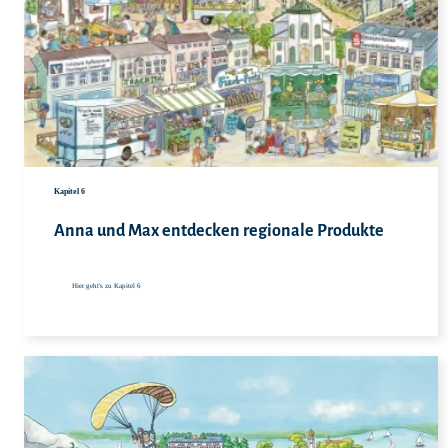
Hie
Kapitel 6
Anna und Max entdecken regionale Produkte
Hier geht's zu Kapitel 6