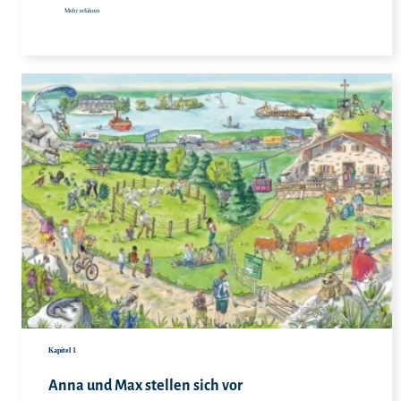
Mehr erfahren
Hie
Kapitel 1
Anna und Max stellen sich vor