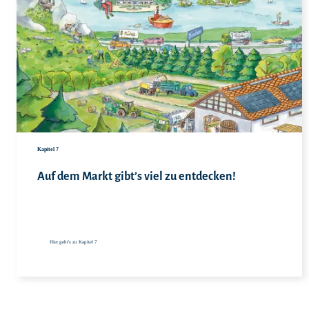
Hie
Kapitel 7
Auf dem Markt gibt’s viel zu entdecken!
Hier geht's zu Kapitel 7