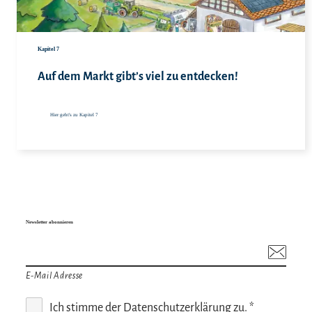
Hie
Kapitel 7
Auf dem Markt gibt’s viel zu entdecken!
Hier geht's zu Kapitel 7
Newsletter abonnieren
E-Mail Adresse
Ich stimme der
Datenschutzerklärung
zu. *