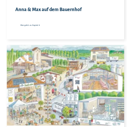
Anna & Max auf dem Bauernhof
Hier geht's zu Kapitel 4
Hie