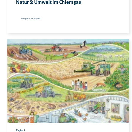
Natur & Umwelt im Chiemgau
Hier geht's zu Kapitel 3
Hie
Kapitel 4