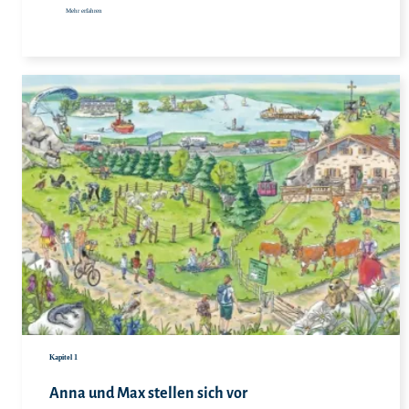
Mehr erfahren
Hie
Kapitel 1
Anna und Max stellen sich vor