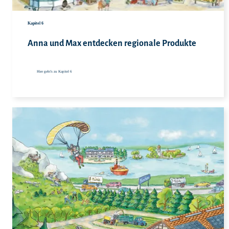
Hie
Kapitel 6
Anna und Max entdecken regionale Produkte
Hier geht's zu Kapitel 6