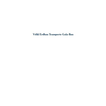
Zum
Zur
Zum
Inhalt
Suche
Footer
Völkl Erdbau Transporte Gala-Bau