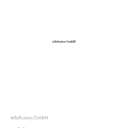
Zum
Zur
Zum
Inhalt
Suche
Footer
telefusion GmbH
telefusion GmbH