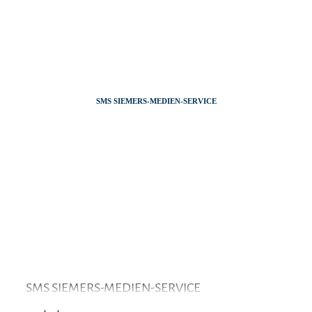
Zum
Zur
Zum
Inhalt
Suche
Footer
SMS SIEMERS-MEDIEN-SERVICE
SMS SIEMERS-MEDIEN-SERVICE