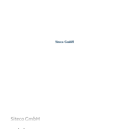
Zum
Zur
Zum
Inhalt
Suche
Footer
Siteco GmbH
Siteco GmbH