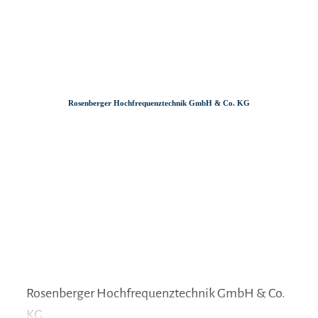
Zum
Zur
Zum
Inhalt
Suche
Footer
Rosenberger Hochfrequenztechnik GmbH & Co. KG
Rosenberger Hochfrequenztechnik GmbH & Co.
KG