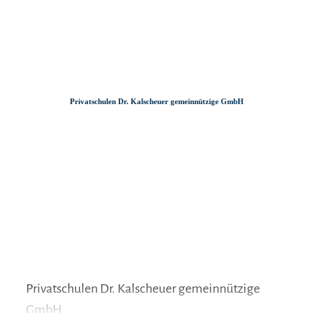
Zum
Zur
Zum
Inhalt
Suche
Footer
Privatschulen Dr. Kalscheuer gemeinnützige GmbH
Privatschulen Dr. Kalscheuer gemeinnützige
GmbH