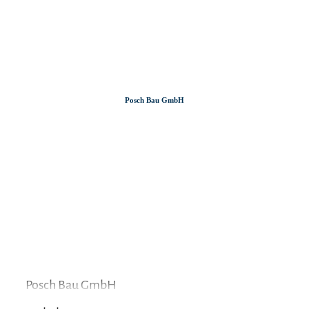
Zum
Zur
Zum
Inhalt
Suche
Footer
Posch Bau GmbH
Posch Bau GmbH