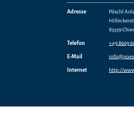
Adresse
Pöschl An
Hilleckerst
83339 Chie
Telefon
+49 8669 6
E-Mail
info@poes
Internet
http://ww