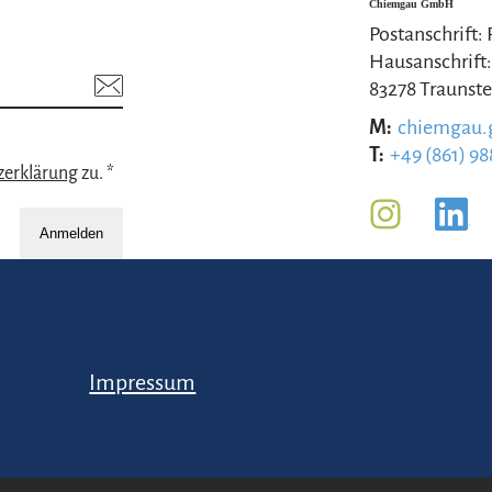
Chiemgau GmbH
Postanschrift:
Hausanschrift:
83278 Traunste
M:
chiemgau
T:
+49 (861) 98
zerklärung
zu. *
Anmelden
Impressum