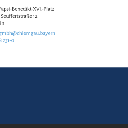
 Papst-Benedikt-XVI.-Platz
 Seuffertstraße 12
in
.gmbh@chiemgau.bayern
8 231-0