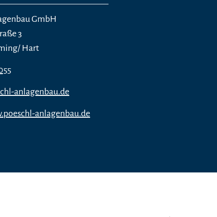
lagenbau GmbH
raße 3
ming/ Hart
055
chl-anlagenbau.de
w.poeschl-anlagenbau.de