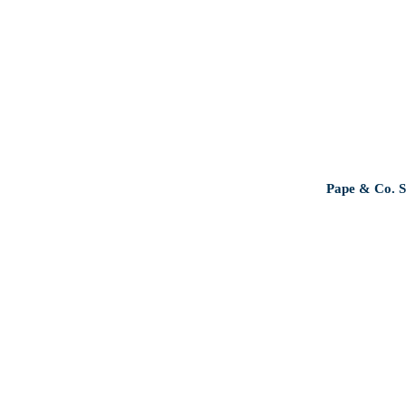
Unternehmen
Jun
Standort
U
en
Gründung
Pape & Co. S
Or
Förderung
Au
Personalarbei
Nachhaltig
Wirtschaften
Netzwerk