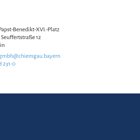
 Papst-Benedikt-XVI.-Platz
 Seuffertstraße 12
in
.gmbh@chiemgau.bayern
8 231-0