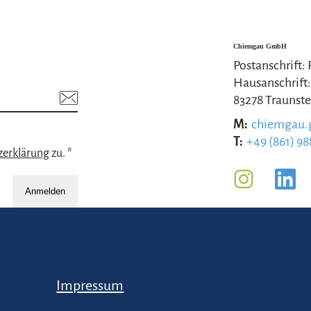
Chiemgau GmbH
Postanschrift:
Hausanschrift:
83278 Traunste
M:
chiemgau
T:
+49 (861) 98
zerklärung
zu. *
Anmelden
Impressum