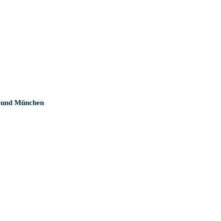
ternehmen A-Z
Urlaub
n und München