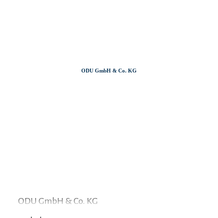
Zum
Zur
Zum
Inhalt
Suche
Footer
ODU GmbH & Co. KG
ODU GmbH & Co. KG