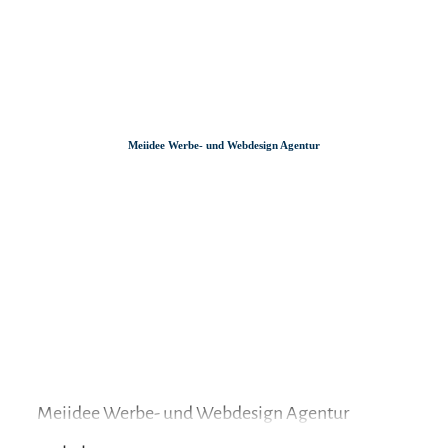
Zum
Zur
Zum
Inhalt
Suche
Footer
Meiidee Werbe- und Webdesign Agentur
Meiidee Werbe- und Webdesign Agentur