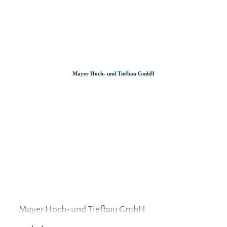
Zum
Zur
Zum
Inhalt
Suche
Footer
Mayer Hoch- und Tiefbau GmbH
Mayer Hoch- und Tiefbau GmbH