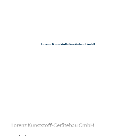
Zum
Zur
Zum
Inhalt
Suche
Footer
Lorenz Kunststoff-Gerätebau GmbH
Lorenz Kunststoff-Gerätebau GmbH