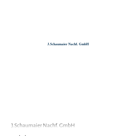
Zum
Zur
Zum
Inhalt
Suche
Footer
J.Schaumaier Nachf. GmbH
J.Schaumaier Nachf. GmbH