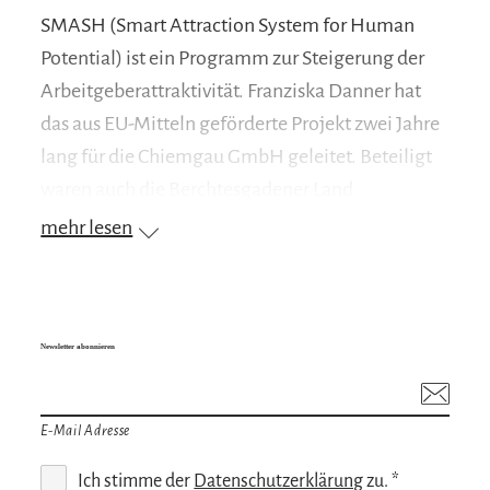
SMASH (Smart Attraction System for Human
Potential) ist ein Programm zur Steigerung der
Arbeitgeberattraktivität. Franziska Danner hat
das aus EU-Mitteln geförderte Projekt zwei Jahre
lang für die Chiemgau GmbH geleitet. Beteiligt
waren auch die Berchtesgadener Land
Wirtschaftsservice sowie Innovation Salzburg,
mehr lesen
die Innovations- und Standortagentur für
Salzburg. Gemeinsam betreute das Team aus
allen drei Regionen fast 50 Unternehmen. Einer
dieser Betriebe, der Metallbearbeitungsbetrieb
Newsletter abonnieren
Frank Wojtinowski e.K. in Kirchanschöring, hat
das vollständige SMASH-Programm
E-Mail Adresse
durchlaufen. Zum Abschluss des Projekts stand
Ich stimme der
Datenschutzerklärung
zu. *
CTO Dennis Wojtinowski für ein Interview zur