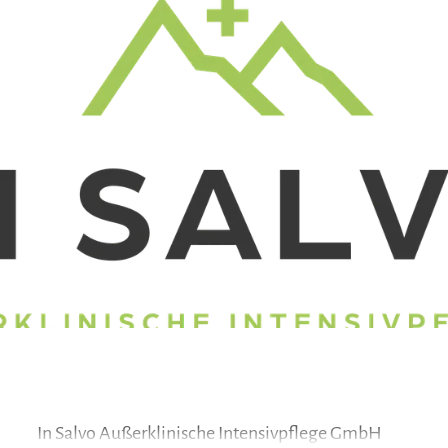
Zum
Zur
Zum
Inhalt
Suche
Footer
In Salvo Außerklinische Intensivpflege GmbH
In Salvo Außerklinische Intensivpflege GmbH