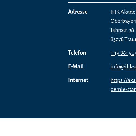
Adresse
IHK Akade
Oberbaye
Jahnstr. 38
83278 Trau
Telefon
+49 861 90
E-Mail
info@ihk-
Internet
https://a
demie-stan