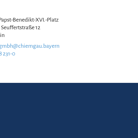
 Papst-Benedikt-XVI.-Platz
 Seuffertstraße 12
in
.gmbh@chiemgau.bayern
8 231-0