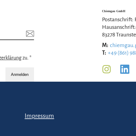
Chiemgau GmbH
Postanschrift:
Hausanschrift:
83278 Traunste
M:
chiemgau
T:
+49 (861) 98
zerklärung
zu. *
Anmelden
Impressum