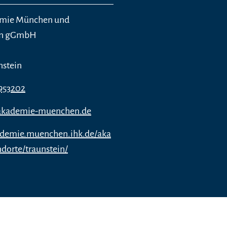
mie München und
rn gGmbH
nstein
953202
akademie-muenchen.de
kademie.muenchen.ihk.de/aka
dorte/traunstein/