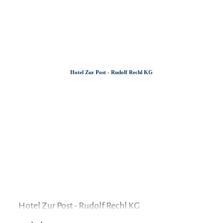
Zum
Zur
Zum
Inhalt
Suche
Footer
Hotel Zur Post - Rudolf Rechl KG
Hotel Zur Post - Rudolf Rechl KG