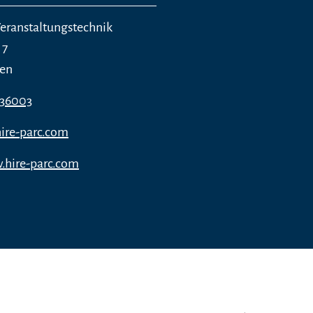
Veranstaltungstechnik
 7
gen
336003
ire-parc.com
.hire-parc.com