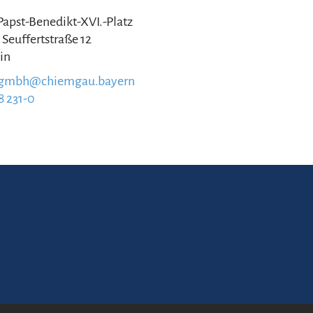
 Papst-Benedikt-XVI.-Platz
 Seuffertstraße 12
in
.gmbh@chiemgau.bayern
8 231-0