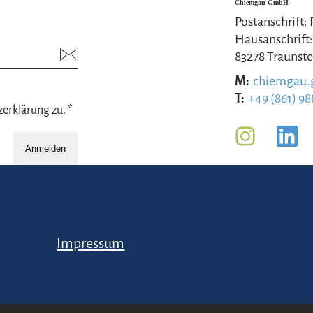
Chiemgau GmbH
Postanschrift:
Hausanschrift:
83278 Traunste
M:
chiemgau
T:
+49 (861) 98
zerklärung
zu. *
Anmelden
Impressum