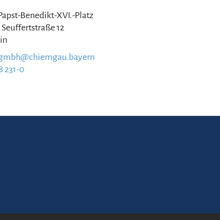
 Papst-Benedikt-XVI.-Platz
 Seuffertstraße 12
in
.gmbh@chiemgau.bayern
8 231-0