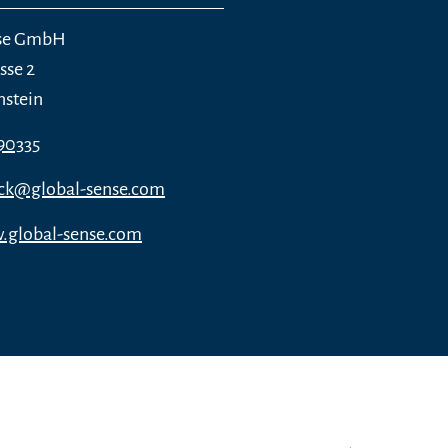
nse GmbH
sse 2
nstein
90335
ck@global-sense.com
.global-sense.com