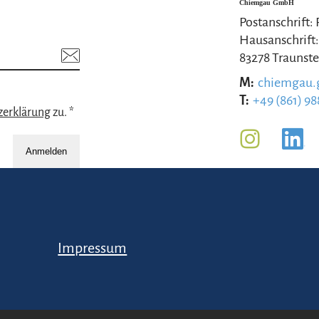
Chiemgau GmbH
Postanschrift:
Hausanschrift:
83278 Traunste
M:
chiemgau
T:
+49 (861) 98
zerklärung
zu. *
Anmelden
Impressum