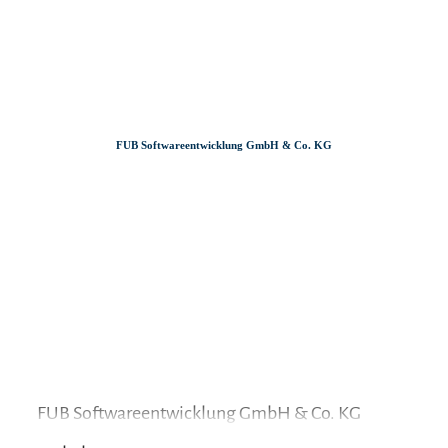
Zum
Zur
Zum
Inhalt
Suche
Footer
FUB Softwareentwicklung GmbH & Co. KG
FUB Softwareentwicklung GmbH & Co. KG