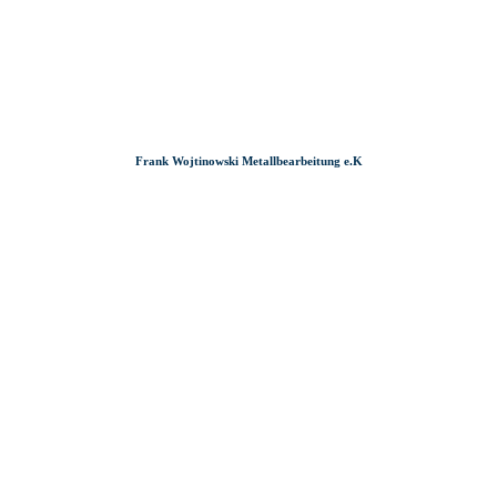
Zum
Zur
Zum
Inhalt
Suche
Footer
Frank Wojtinowski Metallbearbeitung e.K