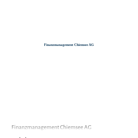
Zum
Zur
Zum
Inhalt
Suche
Footer
Finanzmanagement Chiemsee AG
Finanzmanagement Chiemsee AG