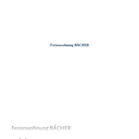
Zum
Zur
Zum
Inhalt
Suche
Footer
Ferienwohnung BÄCHER
Ferienwohnung BÄCHER