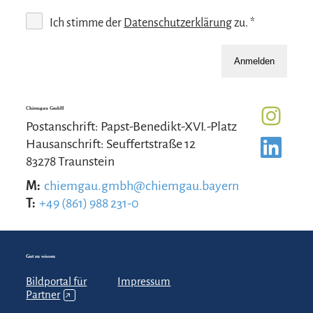
Ich stimme der
Datenschutzerklärung
zu. *
Anmelden
Chiemgau GmbH
Postanschrift: Papst-Benedikt-XVI.-Platz
Hausanschrift: Seuffertstraße 12
83278 Traunstein
M:
chiemgau.gmbh@chiemgau.bayern
T:
+49 (861) 988 231-0
Gut zu wissen
Bildportal für
Impressum
Partner
↗