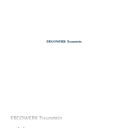
Zum
Zur
Zum
Inhalt
Suche
Footer
ERGOWERK Traunstein
ERGOWERK Traunstein