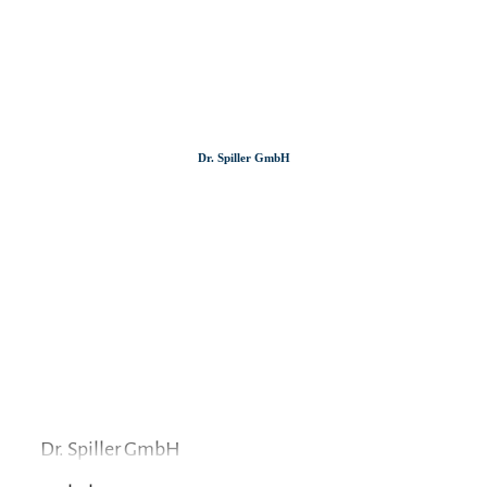
Zum
Zur
Zum
Inhalt
Suche
Footer
Dr. Spiller GmbH
Dr. Spiller GmbH