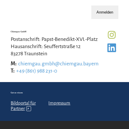
Anmelden
Chiemgau GmbH
Postanschrift: Papst-Benedikt-XVI.-Platz
Hausanschrift: Seuffertstraße 12
83278 Traunstein
M:
chiemgau.gmbh@chiemgau.bayern
T:
+49 (861) 988 231-0
Gut zu wissen
Bildportal für
Impressum
Partner
↗