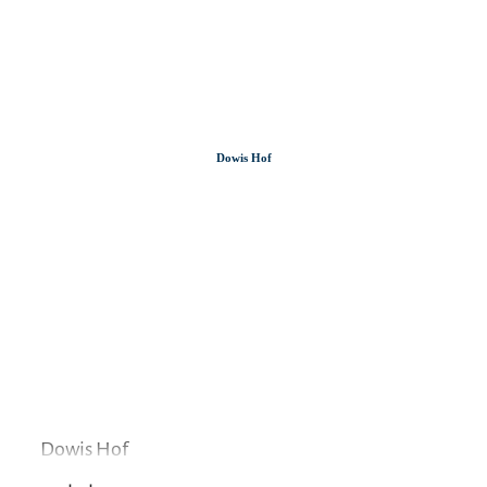
Zum
Zur
Zum
Inhalt
Suche
Footer
Dowis Hof
Dowis Hof