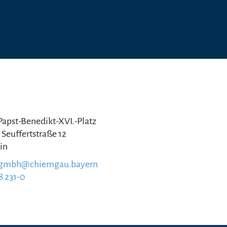
 Papst-Benedikt-XVI.-Platz
 Seuffertstraße 12
in
.gmbh@chiemgau.bayern
8 231-0