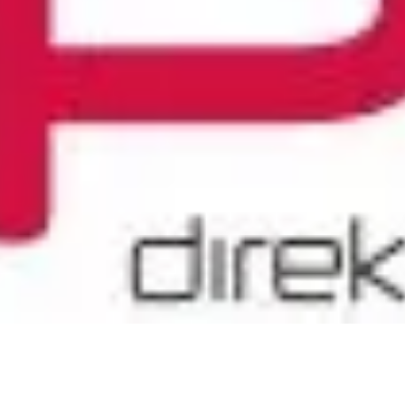
Prospektbestellung
r und Team
e
Karriere im
IT-Service für
Chiemgau
Schulen
Koordination
kommunaler
Entwicklung
spolitik