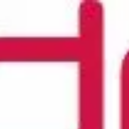
Unternehmen
Jun
Standort
U
en
Gründung
Or
Förderung
Au
Personalarbei
Nachhaltig
Wirtschaften
Netzwerk