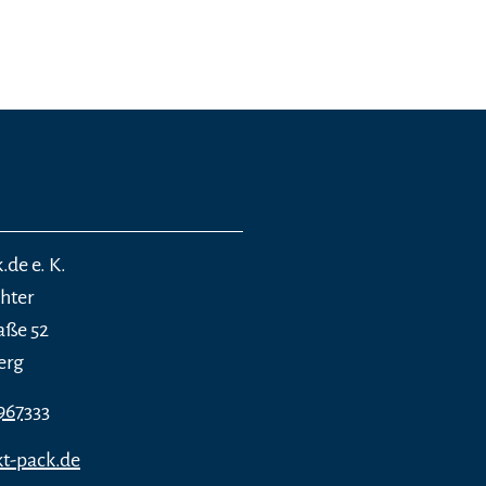
.de e. K.
chter
aße 52
erg
967333
t-pack.de