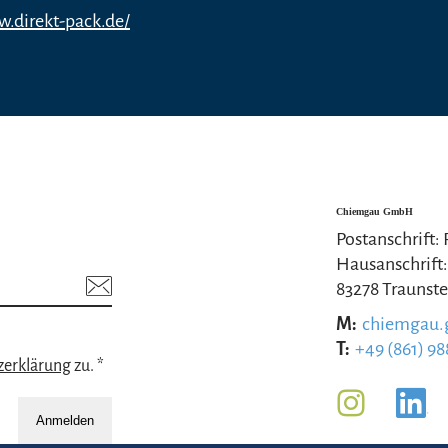
w.direkt-pack.de/
Chiemgau GmbH
Postanschrift:
Hausanschrift:
83278 Traunste
M:
chiemgau
T:
+49 (861) 98
zerklärung
zu. *
Anmelden