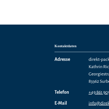
Kontaktdaten
Adresse
direkt-pack
Kathrin Ri
Georgiestr
83362 Surb
Telefon
+49 861 90
E-Mail
info@direk