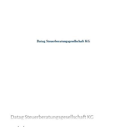
Zum
Zur
Zum
Inhalt
Suche
Footer
Datag Steuerberatungsgesellschaft KG
Datag Steuerberatungsgesellschaft KG