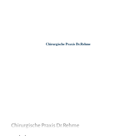
Zum
Zur
Zum
Inhalt
Suche
Footer
Chirurgische Praxis Dr.Rehme
Chirurgische Praxis Dr.Rehme