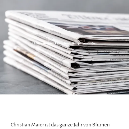
Zum
Zur
Zum
Inhalt
Suche
Footer
Chiemgau GmbH vermittelt Blühpatenschaften
Christian Maier ist das ganze Jahr von Blumen