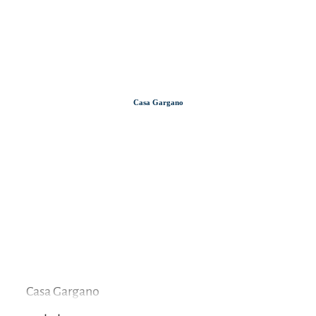
Zum
Zur
Zum
Inhalt
Suche
Footer
Casa Gargano
Casa Gargano