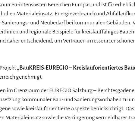
ssourcen-intensivsten Bereichen Europas und ist für erheb
h hohen Materialeinsatz, Energieverbrauch und Abfallauf
er Sanierungs- und Neubedarf bei kommunalen Gebäuden. 
itlinien und regionale Beispiele für kreislauffähiges Bauen
ind daher entscheidend, um Vertrauen in ressourcenschone
Projekt
„BauKREIS-EUREGIO – Kreislauforientiertes Bau
rreich genehmigt.
den im Grenzraum der EUREGIO Salzburg – Berchtesgadener La
setzung kommunaler Bau- und Sanierungsvorhaben zu unt
gene sowie kreislauforientierte Aspekte berücksichtigt. Das 
ren Materialeinsatz sowie die Verringerung vermeidbarer Tr