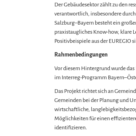
Der Gebäudesektor zählt zu den re
verantwortlich, insbesondere durc
Salzburg–Bayern besteht ein groß
praxistaugliches Know-how, klare Le
Positivbeispiele aus der EUREGIO s
Rahmenbedingungen
Vor diesem Hintergrund wurde das 
im Interreg-Programm Bayern–Öste
Das Projekt richtet sich an Gemein
Gemeinden bei der Planung und Um
wirtschaftliche, langlebigkeitsbezo
Möglichkeiten für einen effiziente
identifizieren.