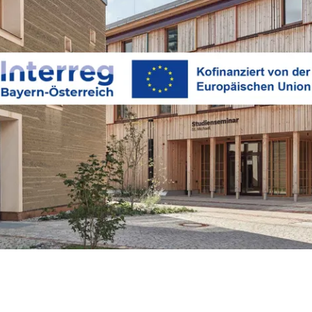
Prospektbestellung
r und Team
e
Karriere im
IT-Service für
Chiemgau
Schulen
Koordination
kommunaler
Entwicklung
spolitik