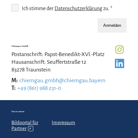
Ich stimme der
Datenschutzerklärung
zu. *
Anmelden
Chiemgau GmbH
Postanschrift: Papst-Benedikt-XVI.-Platz
Hausanschrift: Seuffertstraße 12
83278 Traunstein
M:
chiemgau.gmbh@chiemgau.bayern
T:
+49 (861) 988 231-0
Gut zu wissen
Bildportal für
Impressum
Partner
↗