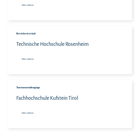
Mehr erfahren
Meh
Betriebswirtschaft
Technische Hochschule Rosenheim
Mehr erfahren
Meh
Tourismusstudiengänge
Fachhochschule Kufstein Tirol
Mehr erfahren