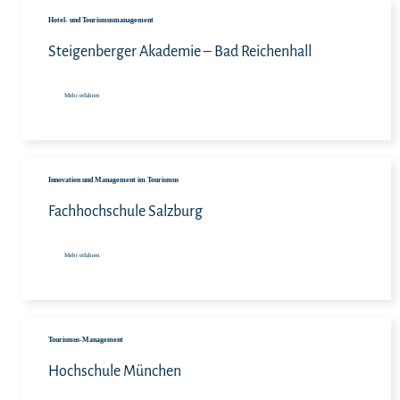
Meh
Hotel- und Tourismusmanagement
Steigenberger Akademie – Bad Reichenhall
Mehr erfahren
Meh
Innovation und Management im Tourismus
Fachhochschule Salzburg
Mehr erfahren
Meh
Tourismus-Management
Hochschule München