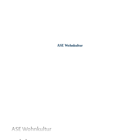
Zum
Zur
Zum
Inhalt
Suche
Footer
ASE Wohnkultur
ASE Wohnkultur