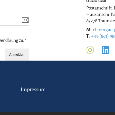
Chiemgau GmbH
Postanschrift:
Hausanschrift:
83278 Traunste
M:
chiemgau
T:
+49 (861) 98
zerklärung
zu. *
Anmelden
Impressum