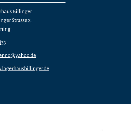
rhaus Billinger
nger Strasse 2
eming
833
_benno@yahoo.de
.lagerhausbillinger.de