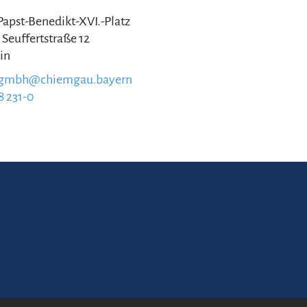
 Papst-Benedikt-XVI.-Platz
 Seuffertstraße 12
in
.gmbh@chiemgau.bayern
8 231-0